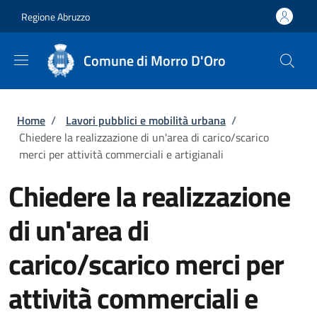
Salta al contenuto principale
Skip to footer content
Regione Abruzzo
Comune di Morro D'Oro
Briciole di pane
Home
/
Lavori pubblici e mobilità urbana
/
Chiedere la realizzazione di un'area di carico/scarico
merci per attività commerciali e artigianali
Chiedere la realizzazione
di un'area di
carico/scarico merci per
attività commerciali e