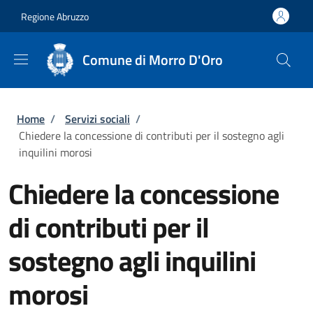
Salta al contenuto principale
Skip to footer content
Regione Abruzzo
Comune di Morro D'Oro
Briciole di pane
Home
/
Servizi sociali
/
Chiedere la concessione di contributi per il sostegno agli
inquilini morosi
Chiedere la concessione
di contributi per il
sostegno agli inquilini
morosi